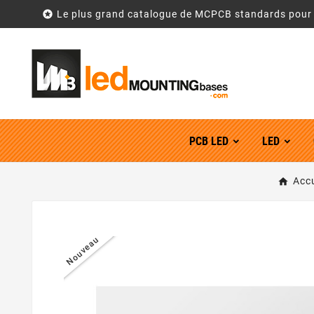

Le plus grand catalogue de MCPCB standards pou
PCB LED
LED
Accu
Nouveau