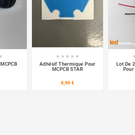













r MCPCB
Adhésif Thermique Pour
Lot De 2
MCPCB STAR
Pour 
0,90 €