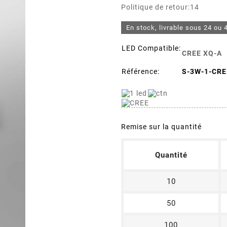
Politique de retour:14
En stock, livrable sous 24 ou 
LED Compatible:
CREE XQ-A
Référence:
S-3W-1-CRE
Remise sur la quantité
Quantité
10
50
100