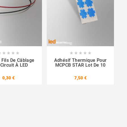

















 Fils De Câblage
Adhésif Thermique Pour
Circuit À LED
MCPCB STAR Lot De 10
0,30 €
7,50 €