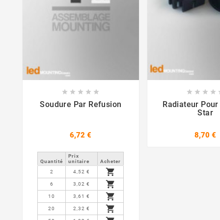















Soudure Par Refusion
Radiateur Pou
Star
6,72 €
8,70 €
Prix ​​
Quantité
unitaire
Acheter

2
4,52 €

6
3,02 €

10
3,61 €

20
2,32 €