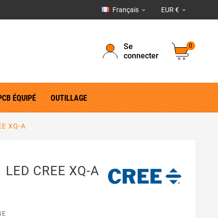
Français
EUR €


Se
0
connecter
PCB ÉQUIPÉ
OUTILLAGE
EE XQ-A
1 LED CREE XQ-A
SE