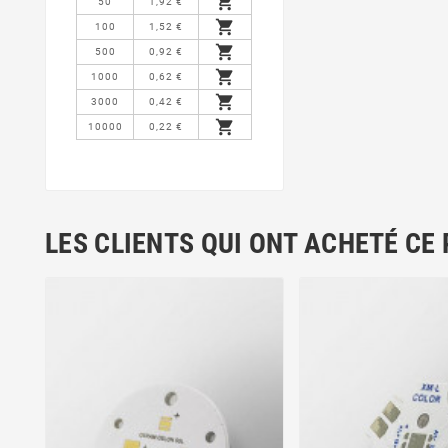

50
1,92 €

100
1,52 €

500
0,92 €

1000
0,62 €

3000
0,42 €

10000
0,22 €
LES CLIENTS QUI ONT ACHETÉ CE