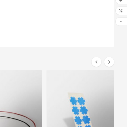




