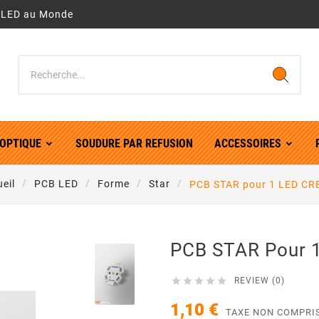
r LED au Monde
OPTIQUE
SOUDURE PAR REFUSION
ACCESSOIRES
eil
PCB LED
Forme
Star
PCB STAR pour 1 LED CR
PCB STAR Pour 





REVIEW (0)
1,10 €
TAXE NON COMPRI