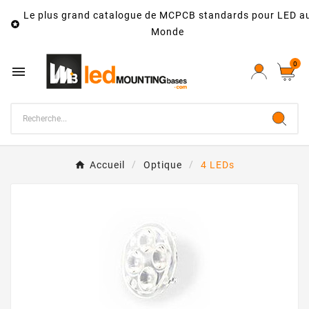
Le plus grand catalogue de MCPCB standards pour LED a

Monde
0

Accueil
Optique
4 LEDs