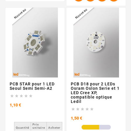
Nouveau
Nouveau
PCB STAR pour 1 LED
PCB D18 pour 2 LEDs
Seoul Semi Semi-A2
Osram Oslon Serie et 1
LED Cree XP,





compatible optique
Ledil
Prix
1,10 €





Prix
1,50 €
Prix ​​
Quantité
unitaire
Acheter