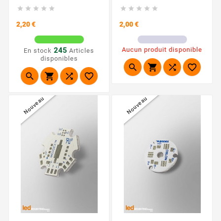










Prix
Prix
2,20 €
2,00 €
245
Aucun produit disponible
En stock
Articles
disponibles








Nouveau
Nouveau