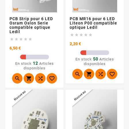
PCB Strip pour 6 LED
PCB MR16 pour 6 LED
Osram Oslon Serie
Liteon P00 compatible
compatible optique
optique Ledil
Ledil










Prix
2,20 €
Prix
6,50 €
50
En stock
Articles
12
En stock
Articles
disponibles
disponibles








Nouveau
Nouveau