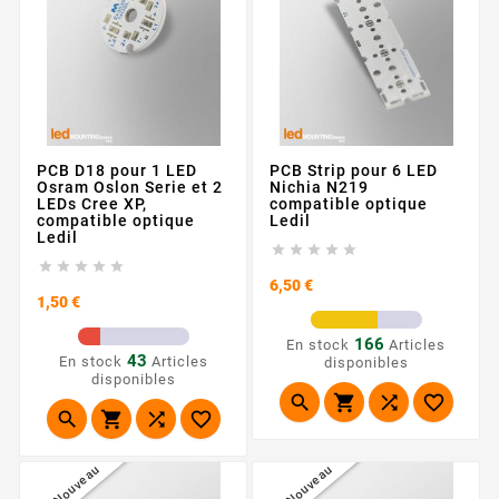
PCB D18 pour 1 LED
PCB Strip pour 6 LED
Osram Oslon Serie et 2
Nichia N219
LEDs Cree XP,
compatible optique
compatible optique
Ledil
Ledil










Prix
6,50 €
Prix
1,50 €
166
En stock
Articles
43
En stock
Articles
disponibles
disponibles








Nouveau
Nouveau