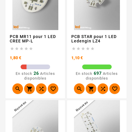
PCB MR11 pour 1 LED
PCB STAR pour 1 LED
CREE MP-L
Ledengin LZ4










Prix
Prix
1,80 €
1,10 €
26
697
En stock
Articles
En stock
Articles
disponibles
disponibles








Nouveau
Nouveau