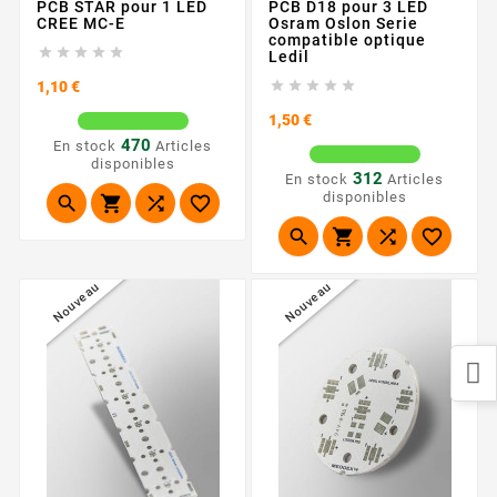
PCB STAR pour 1 LED
PCB D18 pour 3 LED
CREE MC-E
Osram Oslon Serie
compatible optique





Ledil
Prix





1,10 €
Prix
1,50 €
470
En stock
Articles
disponibles
312
En stock
Articles
disponibles








Nouveau
Nouveau