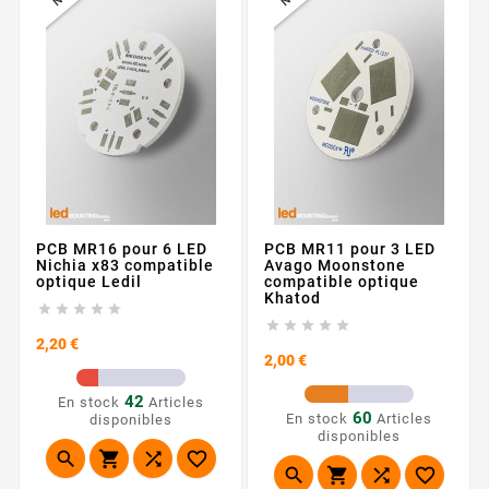
PCB MR16 pour 6 LED
PCB MR11 pour 3 LED
Nichia x83 compatible
Avago Moonstone
optique Ledil
compatible optique
Khatod










Prix
2,20 €
Prix
2,00 €
42
En stock
Articles
60
En stock
Articles
disponibles
disponibles







