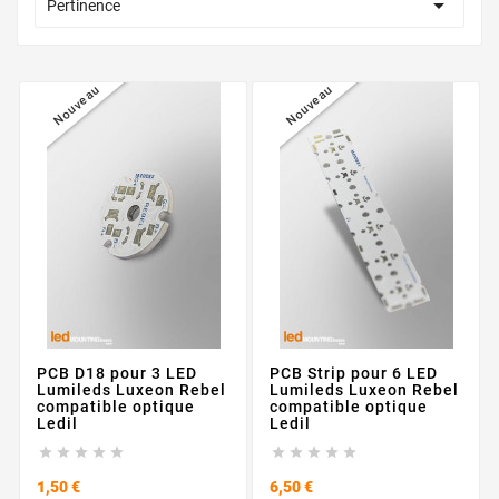

Pertinence
Nouveau
Nouveau
PCB D18 pour 3 LED
PCB Strip pour 6 LED
Lumileds Luxeon Rebel
Lumileds Luxeon Rebel
compatible optique
compatible optique
Ledil
Ledil










Prix
Prix
1,50 €
6,50 €