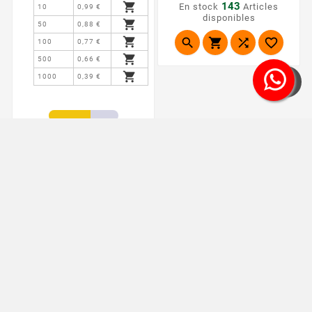

143
En stock
Articles
10
0,99 €
disponibles

50
0,88 €





100
0,77 €

500
0,66 €

1000
0,39 €
152
En stock
Articles
disponibles




Nouveau
Nouveau