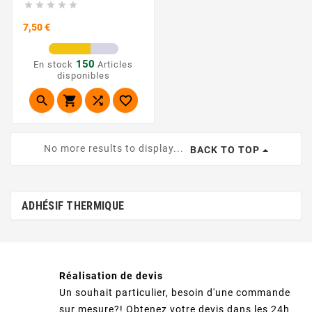





Prix
7,50 €
150
En stock
Articles
disponibles




No more results to display...
BACK TO TOP
ADHÉSIF THERMIQUE
Réalisation de devis
Un souhait particulier, besoin d'une commande
sur mesure?! Obtenez votre devis dans les 24h