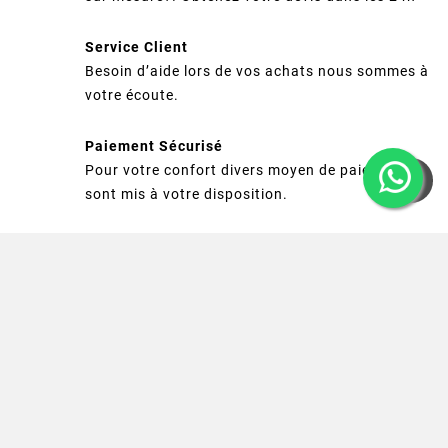
Service Client
Besoin d’aide lors de vos achats nous sommes à
votre écoute.
Paiement Sécurisé
Pour votre confort divers moyen de paiement
sont mis à votre disposition.
Livraison Maîtrisée
Un large choix de transporteurs, une livraison
sous 24h. Livraison Gratuite à partit de 200€
d'achat

Informations
Catégories