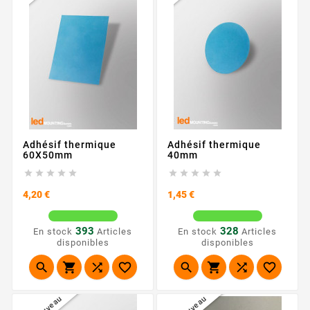
Adhésif thermique
Adhésif thermique
60X50mm
40mm










Prix
Prix
4,20 €
1,45 €
393
328
En stock
Articles
En stock
Articles
disponibles
disponibles








Nouveau
Nouveau