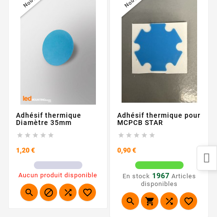
Adhésif thermique
Adhésif thermique pour
Diamètre 35mm
MCPCB STAR










Prix
Prix
1,20 €
0,90 €
Aucun produit disponible
1967
En stock
Articles
disponibles







