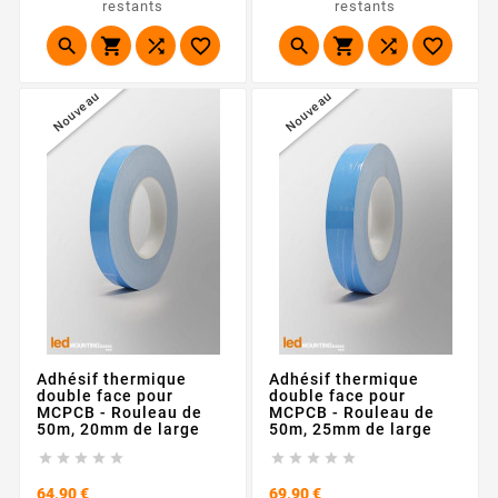
restants
restants








Nouveau
Nouveau
Adhésif thermique
Adhésif thermique
double face pour
double face pour
MCPCB - Rouleau de
MCPCB - Rouleau de
50m, 20mm de large
50m, 25mm de large










Prix
Prix
64,90 €
69,90 €