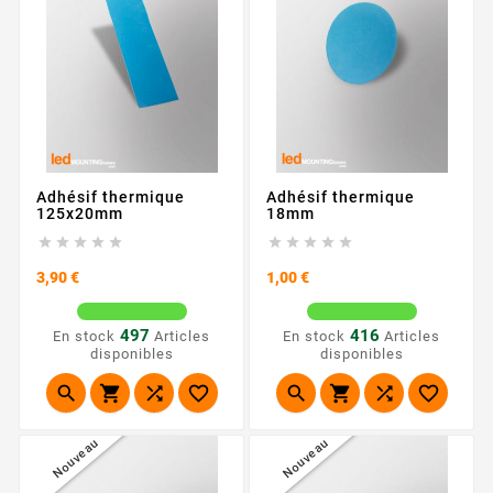
Adhésif thermique
Adhésif thermique
125x20mm
18mm










Prix
Prix
3,90 €
1,00 €
497
416
En stock
Articles
En stock
Articles
disponibles
disponibles








Nouveau
Nouveau