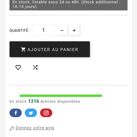
En stock, livrable sous 24 ou 48h. (Stock additionnel :
10-15 jours)
QUANTITÉ :

AJOUTER AU PANIER


1216
En stock
Articles disponibles
Donnez votre avis