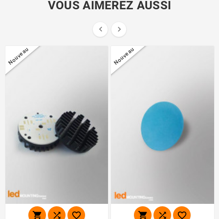
VOUS AIMEREZ AUSSI


Nouveau
Nouveau





