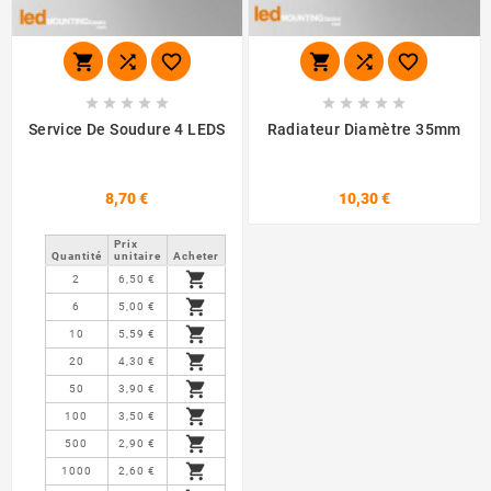
















Service De Soudure 4 LEDS
Radiateur Diamètre 35mm
8,70 €
10,30 €
Prix ​​
Quantité
unitaire
Acheter

2
6,50 €

6
5,00 €

10
5,59 €

20
4,30 €

50
3,90 €

100
3,50 €

500
2,90 €

1000
2,60 €