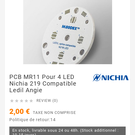
PCB MR11 Pour 4 LED
Nichia 219 Compatible
Ledil Angie





REVIEW (0)
2,00 €
TAXE NON COMPRISE
Politique de retour:14
En stock, livrable sous 24 ou 48h. (Stock additionnel :
10-15 jours)