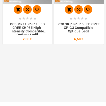
















PCB MR11 Pour 1 LED
PCB Strip Pour 6 LED CREE
CREE XHP35 High-
XP-G3 Compatible
Intensity Compatible
Optique Ledil
Optique Ledil
2,00 €
6,50 €