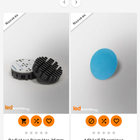


Nouveau
Nouveau















