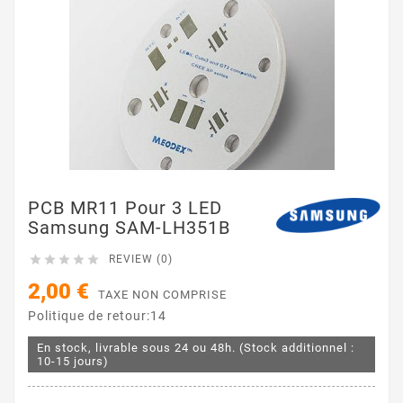
PCB MR11 Pour 3 LED
Samsung SAM-LH351B





REVIEW (0)
2,00 €
TAXE NON COMPRISE
Politique de retour:14
En stock, livrable sous 24 ou 48h. (Stock additionnel :
10-15 jours)