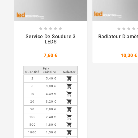















Service De Soudure 3
Radiateur Diam
LEDS
7,60 €
10,30 €
Prix ​​
Quantité
unitaire
Acheter

2
5,40 €

6
3,90 €

10
4,49 €

20
3,20 €

50
2,80 €

100
2,40 €

500
1,80 €

1000
1,50 €