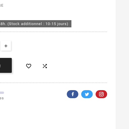
SE
48h. (Stock additionnel : 10-15 jours)


R
les