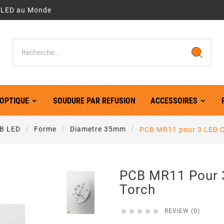
r LED au Monde
OPTIQUE
SOUDURE PAR REFUSION
ACCESSOIRES
B LED
Forme
Diametre 35mm
PCB MR11 pour 3 LED 
PCB MR11 Pour 
Torch





REVIEW (0)