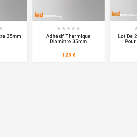













ètre 35mm
Adhésif Thermique
Lot De 2
Diamètre 35mm
Pour 
1,20 €