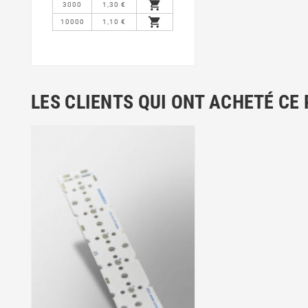

3000
1,30 €

10000
1,10 €
LES CLIENTS QUI ONT ACHETÉ CE