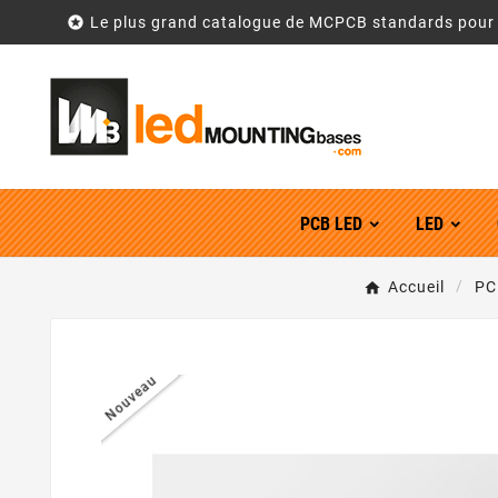

Le plus grand catalogue de MCPCB standards pou
PCB LED
LED
Accueil
PC
Nouveau