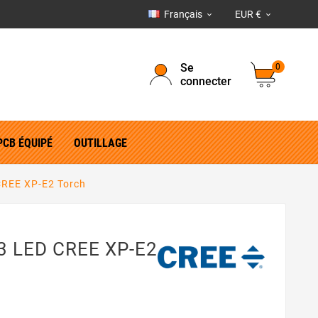
Français
EUR €


Se
0
connecter
PCB ÉQUIPÉ
OUTILLAGE
CREE XP-E2 Torch
3 LED CREE XP-E2