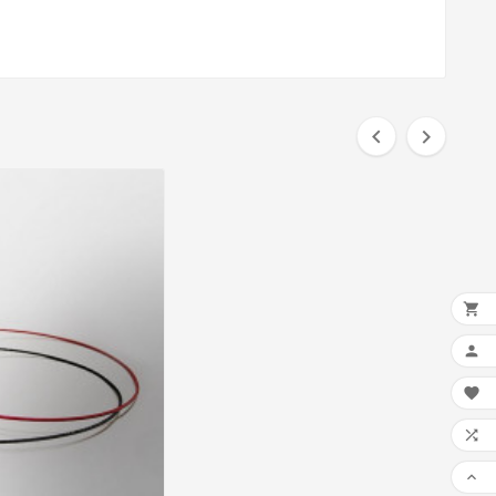






