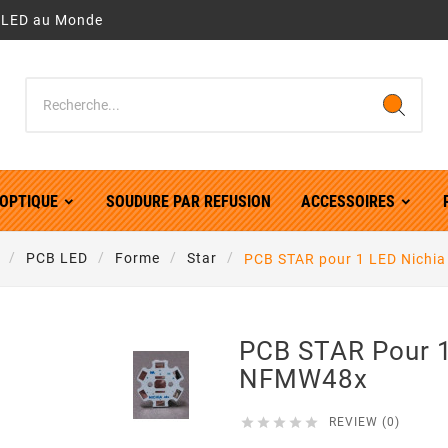
r LED au Monde
OPTIQUE
SOUDURE PAR REFUSION
ACCESSOIRES
PCB LED
Forme
Star
PCB STAR pour 1 LED Nich
PCB STAR Pour 1
NFMW48x





REVIEW (0)