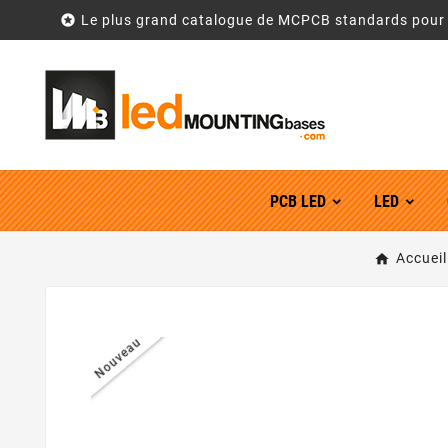

Le plus grand catalogue de MCPCB standards pou
PCB LED
LED
Accueil
Nouveau