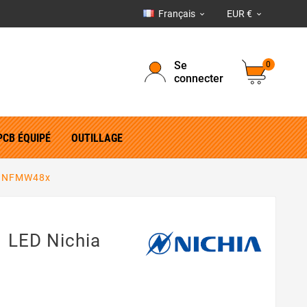
Français
EUR €


Se
0
connecter
PCB ÉQUIPÉ
OUTILLAGE
ia NFMW48x
 LED Nichia