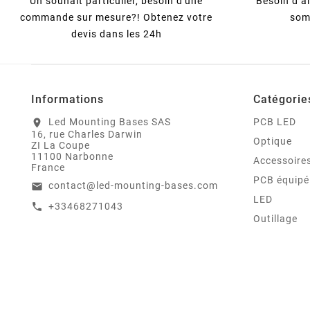
Un souhait particulier, besoin d'une
Besoin d’a
commande sur mesure?! Obtenez votre
som
devis dans les 24h
Informations
Catégorie
Led Mounting Bases SAS
PCB LED
location_on
16, rue Charles Darwin
Optique
ZI La Coupe
11100 Narbonne
Accessoire
France
PCB équipé
contact@led-mounting-bases.com
email
LED
+33468271043
call
Outillage