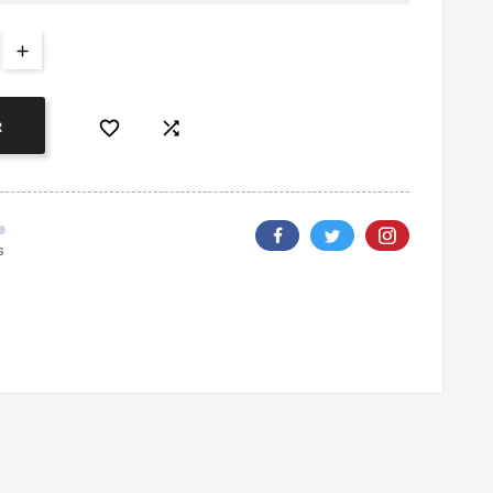


R
s