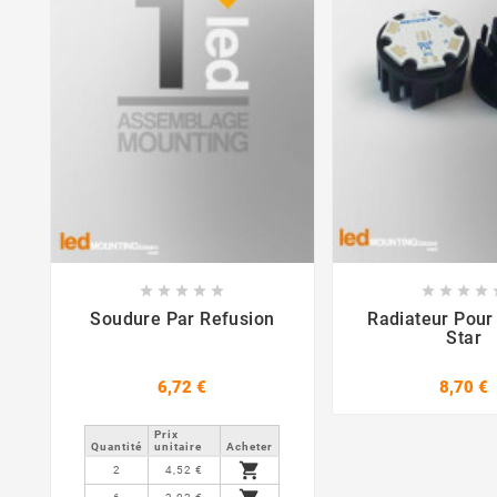















Soudure Par Refusion
Radiateur Pou
Star
6,72 €
8,70 €
Prix ​​
Quantité
unitaire
Acheter

2
4,52 €