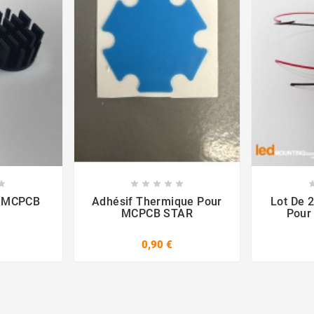













r MCPCB
Adhésif Thermique Pour
Lot De 2
MCPCB STAR
Pour 
0,90 €