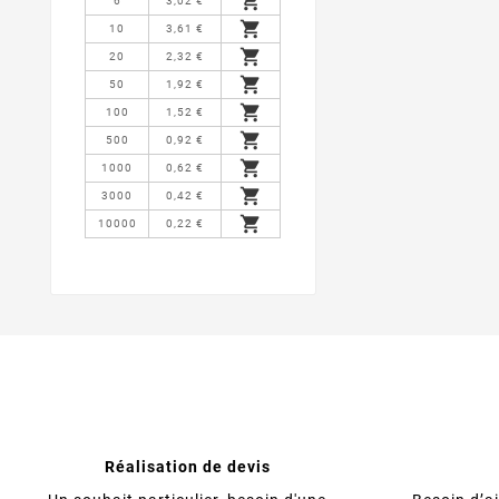

6
3,02 €

10
3,61 €

20
2,32 €

50
1,92 €

100
1,52 €

500
0,92 €

1000
0,62 €

3000
0,42 €

10000
0,22 €
Réalisation de devis