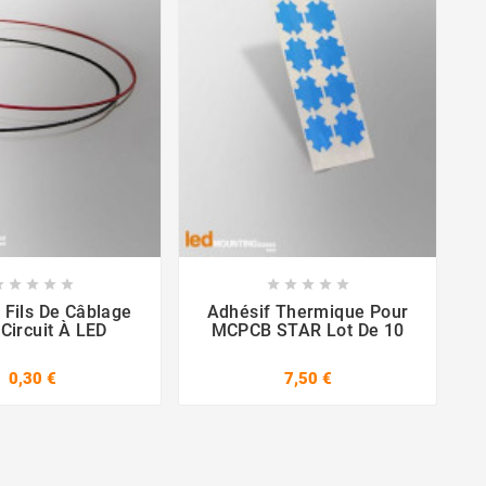

















 Fils De Câblage
Adhésif Thermique Pour
Circuit À LED
MCPCB STAR Lot De 10
0,30 €
7,50 €