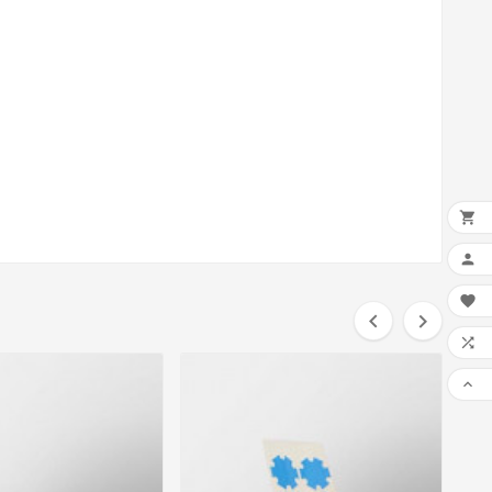






