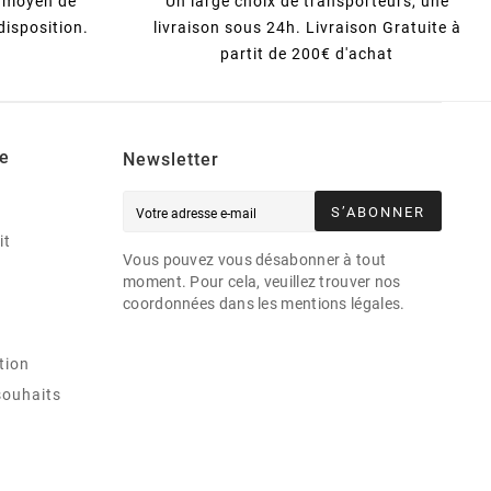
s moyen de
Un large choix de transporteurs, une
disposition.
livraison sous 24h. Livraison Gratuite à
partit de 200€ d'achat
e
Newsletter
S’ABONNER
it
Vous pouvez vous désabonner à tout
moment. Pour cela, veuillez trouver nos
coordonnées dans les mentions légales.
tion
souhaits