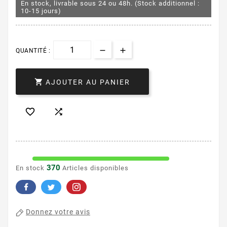
En stock, livrable sous 24 ou 48h. (Stock additionnel :
10-15 jours)
QUANTITÉ :

AJOUTER AU PANIER


370
En stock
Articles disponibles
Donnez votre avis