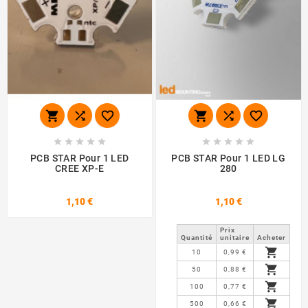
















PCB STAR Pour 1 LED
PCB STAR Pour 1 LED LG
CREE XP-E
280
1,10 €
1,10 €
Prix ​​
Quantité
unitaire
Acheter

10
0,99 €

50
0,88 €

100
0,77 €

500
0,66 €