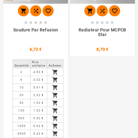
















Soudure Par Refusion
Radiateur Pour MCPCB
Star
6,72 €
8,70 €
Prix ​​
Quantité
unitaire
Acheter

2
4,52 €

6
3,02 €

10
3,61 €

20
2,32 €

50
1,92 €

100
1,52 €

500
0,92 €

1000
0,62 €

3000
0,42 €