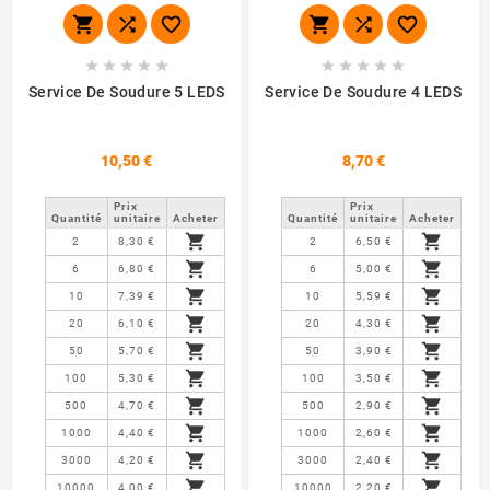
















Service De Soudure 5 LEDS
Service De Soudure 4 LEDS
10,50 €
8,70 €
Prix ​​
Prix ​​
Quantité
unitaire
Acheter
Quantité
unitaire
Acheter


2
8,30 €
2
6,50 €


6
6,80 €
6
5,00 €


10
7,39 €
10
5,59 €


20
6,10 €
20
4,30 €


50
5,70 €
50
3,90 €


100
5,30 €
100
3,50 €


500
4,70 €
500
2,90 €


1000
4,40 €
1000
2,60 €


3000
4,20 €
3000
2,40 €


10000
4,00 €
10000
2,20 €