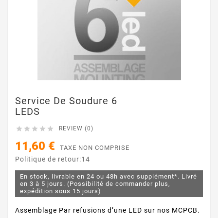
Service De Soudure 6
LEDS





REVIEW (0)
11,60 €
TAXE NON COMPRISE
Politique de retour:14
En stock, livrable en 24 ou 48h avec supplément*. Livré
en 3 à 5 jours. (Possibilité de commander plus,
expédition sous 15 jours)
Assemblage Par refusions d’une LED sur nos MCPCB.