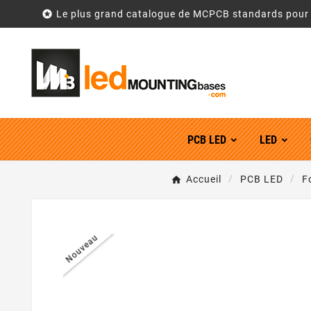

Le plus grand catalogue de MCPCB standards pou
PCB LED
LED
Accueil
PCB LED
F
Nouveau