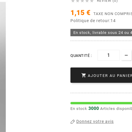





REVIEW (0)
1,15 €
TAXE NON COMPRI
Politique de retour:14
En stock, livrable sous 24 ou 
QUANTITÉ :

AJOUTER AU PANIE
3000
En stock
Articles disponi
Donnez votre avis