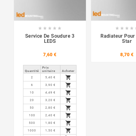















Service De Soudure 3
Radiateur Pou
LEDS
Star
7,60 €
8,70 €
Prix ​​
Quantité
unitaire
Acheter

2
5,40 €

6
3,90 €

10
4,49 €

20
3,20 €

50
2,80 €

100
2,40 €

500
1,80 €

1000
1,50 €