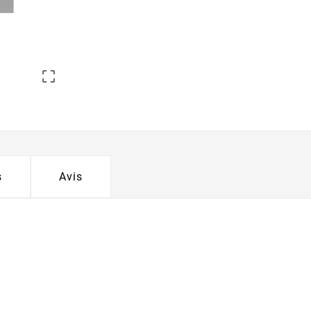

s
Avis