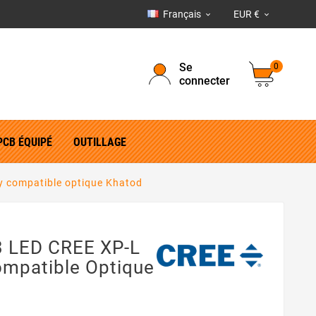
Français
EUR €


Se
0
connecter
PCB ÉQUIPÉ
OUTILLAGE
y compatible optique Khatod
3 LED CREE XP-L
ompatible Optique