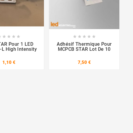

















AR Pour 1 LED
Adhésif Thermique Pour
L High Intensity
MCPCB STAR Lot De 10
1,10 €
7,50 €