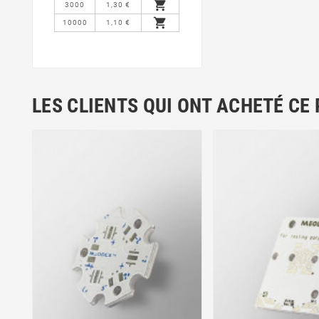

3000
1,30 €

10000
1,10 €
LES CLIENTS QUI ONT ACHETÉ CE