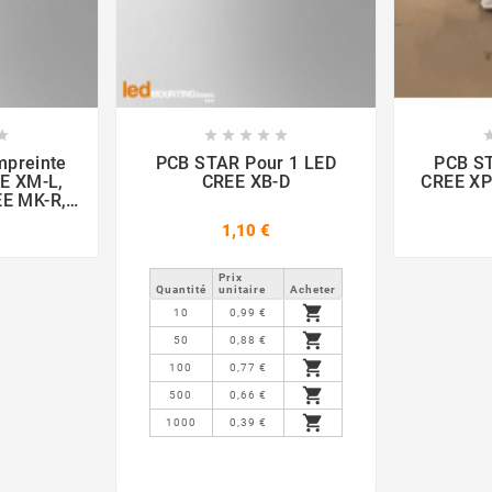













mpreinte
PCB STAR Pour 1 LED
PCB ST
E XM-L,
CREE XB-D
CREE XP-
EE MK-R,
TE, CREE
1,10 €
Oslon,
ebel
Prix ​​
Quantité
unitaire
Acheter

10
0,99 €

50
0,88 €

100
0,77 €

500
0,66 €

1000
0,39 €