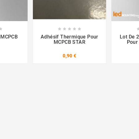













r MCPCB
Adhésif Thermique Pour
Lot De 2
MCPCB STAR
Pour 
0,90 €