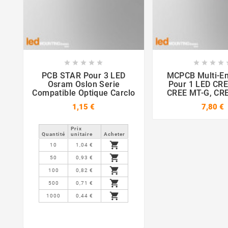















PCB STAR Pour 3 LED
MCPCB Multi-E
Osram Oslon Serie
Pour 1 LED CRE
Compatible Optique Carclo
CREE MT-G, CR
CREE XP, CREE X
1,15 €
7,80 €
XB-D, Osram 
Lumileds R
Prix ​​
Quantité
unitaire
Acheter

10
1,04 €

50
0,93 €

100
0,82 €

500
0,71 €

1000
0,44 €