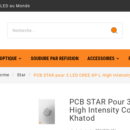
r LED au Monde
OPTIQUE
SOUDURE PAR REFUSION
ACCESSOIRES
orme
Star
PCB STAR pour 3 LED CREE XP-L High Intensit
PCB STAR Pour 
High Intensity C
Khatod