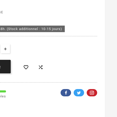
SE
48h. (Stock additionnel : 10-15 jours)


R
bles