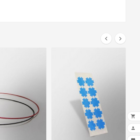



