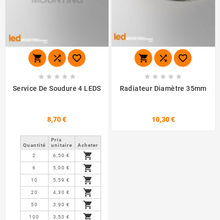
















Service De Soudure 4 LEDS
Radiateur Diamètre 35mm
8,70 €
10,30 €
Prix ​​
Quantité
unitaire
Acheter

2
6,50 €

6
5,00 €

10
5,59 €

20
4,30 €

50
3,90 €

100
3,50 €