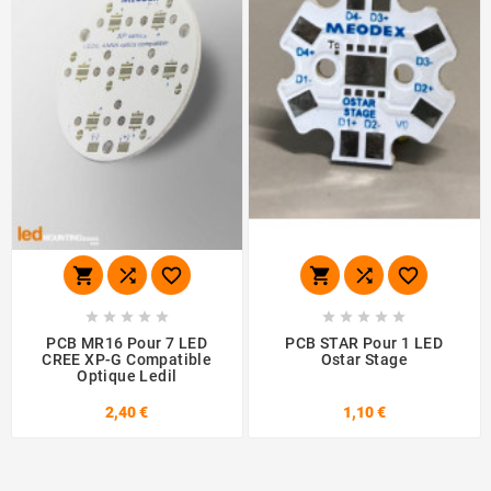
















PCB MR16 Pour 7 LED
PCB STAR Pour 1 LED
CREE XP-G Compatible
Ostar Stage
Optique Ledil
2,40 €
1,10 €