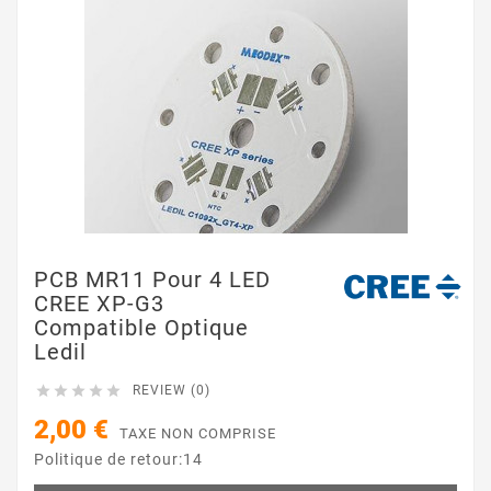
PCB MR11 Pour 4 LED
CREE XP-G3
Compatible Optique
Ledil





REVIEW (0)
2,00 €
TAXE NON COMPRISE
Politique de retour:14