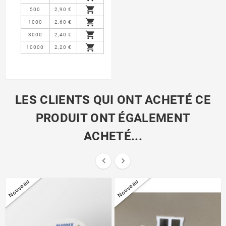

500
2,90 €

1000
2,60 €

3000
2,40 €

10000
2,20 €
LES CLIENTS QUI ONT ACHETÉ CE
PRODUIT ONT ÉGALEMENT
ACHETÉ...


Nouveau
Nouveau