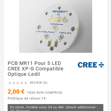
PCB MR11 Pour 5 LED
CREE XP-G Compatible
Optique Ledil





REVIEW (0)
2,00 €
TAXE NON COMPRISE
Politique de retour:14
En stock, livrable sous 24 ou 48h. (Stock additionnel :
10-15 jours)