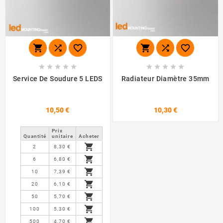
















Service De Soudure 5 LEDS
Radiateur Diamètre 35mm
10,50 €
10,30 €
Prix ​​
Quantité
unitaire
Acheter

2
8,30 €

6
6,80 €

10
7,39 €

20
6,10 €

50
5,70 €

100
5,30 €

500
4,70 €