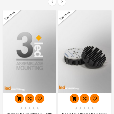


Nouveau
Nouveau















