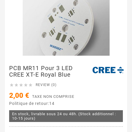
PCB MR11 Pour 3 LED
CREE XT-E Royal Blue





REVIEW (0)
2,00 €
TAXE NON COMPRISE
Politique de retour:14
En stock, livrable sous 24 ou 48h. (Stock additionnel :
10-15 jours)