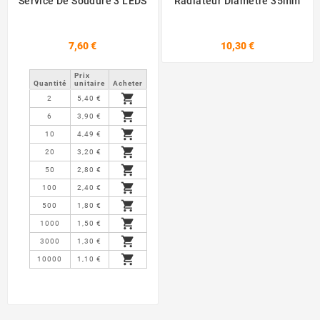
Service De Soudure 3 LEDS
Radiateur Diamètre 35mm
7,60 €
10,30 €
Prix ​​
Quantité
unitaire
Acheter

2
5,40 €

6
3,90 €

10
4,49 €

20
3,20 €

50
2,80 €

100
2,40 €

500
1,80 €

1000
1,50 €

3000
1,30 €

10000
1,10 €