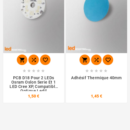
















PCB D18 Pour 2 LEDs
Adhésif Thermique 40mm
Osram Oslon Serie Et 1
LED Cree XP, Compatible
Optique Ledil
1,50 €
1,45 €