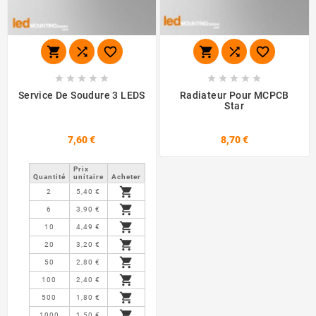
















Service De Soudure 3 LEDS
Radiateur Pour MCPCB
Star
7,60 €
8,70 €
Prix ​​
Quantité
unitaire
Acheter

2
5,40 €

6
3,90 €

10
4,49 €

20
3,20 €

50
2,80 €

100
2,40 €

500
1,80 €

1000
1,50 €