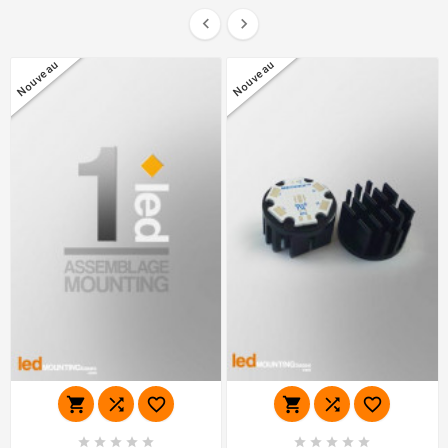


Nouveau
Nouveau















