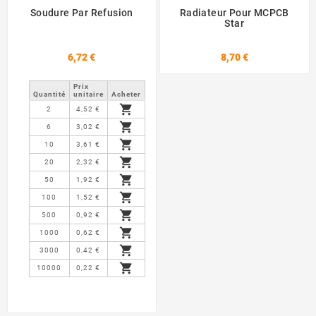
Soudure Par Refusion
Radiateur Pour MCPCB
Star
6,72 €
8,70 €
Prix ​​
Quantité
unitaire
Acheter

2
4,52 €

6
3,02 €

10
3,61 €

20
2,32 €

50
1,92 €

100
1,52 €

500
0,92 €

1000
0,62 €

3000
0,42 €

10000
0,22 €