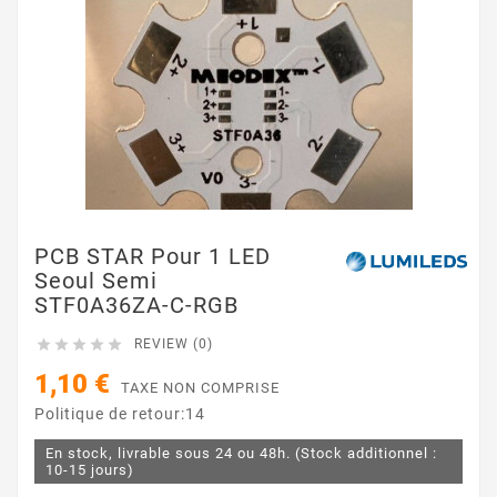
PCB STAR Pour 1 LED
Seoul Semi
STF0A36ZA-C-RGB





REVIEW (0)
1,10 €
TAXE NON COMPRISE
Politique de retour:14
En stock, livrable sous 24 ou 48h. (Stock additionnel :
10-15 jours)