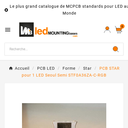
Le plus grand catalogue de MCPCB standards pour LED a

Monde
0

Accueil
PCB LED
Forme
Star
PCB STAR
pour 1 LED Seoul Semi STF0A36ZA-C-RGB