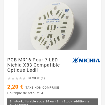
PCB MR16 Pour 7 LED
Nichia X83 Compatible
Optique Ledil





REVIEW (0)
2,20 €
TAXE NON COMPRISE
Politique de retour:14
En stock, livrable sous 24 ou 48h. (Stock additionnel :
10-15 jours)